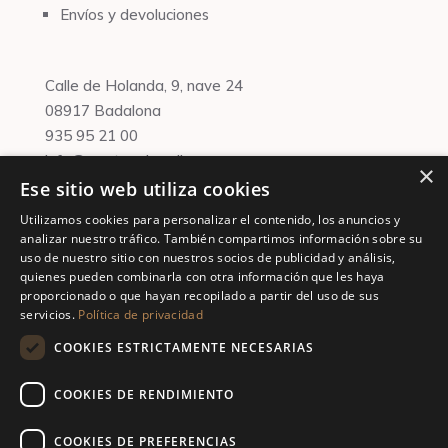
Envíos y devoluciones
Calle de Holanda, 9, nave 24
08917 Badalona
935 95 21 00
info@martaenbrazil.com
×
Ese sitio web utiliza cookies
Financiado por la Unión Europea –
NextGenerationEU
Utilizamos cookies para personalizar el contenido, los anuncios y
analizar nuestro tráfico. También compartimos información sobre su
uso de nuestro sitio con nuestros socios de publicidad y análisis,
quienes pueden combinarla con otra información que les haya
proporcionado o que hayan recopilado a partir del uso de sus
servicios.
Política de privacidad
COOKIES ESTRICTAMENTE NECESARIAS
COOKIES DE RENDIMIENTO
COOKIES DE PREFERENCIAS