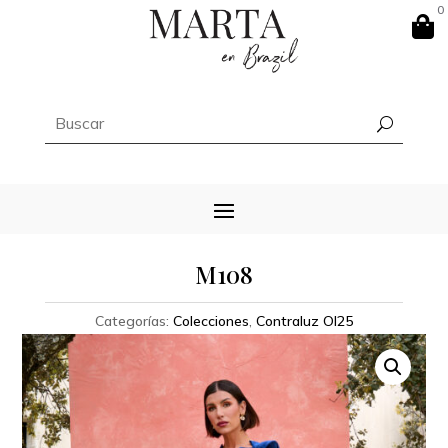
0

M108
Categorías:
Colecciones
,
Contraluz OI25