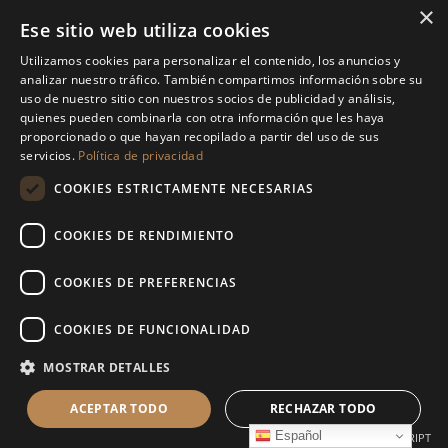
info@martaenbrazil.com
×
Ese sitio web utiliza cookies
Financiado por la Unión Europea –
NextGenerationEU
Utilizamos cookies para personalizar el contenido, los anuncios y
analizar nuestro tráfico. También compartimos información sobre su
uso de nuestro sitio con nuestros socios de publicidad y análisis,
quienes pueden combinarla con otra información que les haya
proporcionado o que hayan recopilado a partir del uso de sus
servicios.
Política de privacidad
COOKIES ESTRICTAMENTE NECESARIAS
COOKIES DE RENDIMIENTO
COOKIES DE PREFERENCIAS
COOKIES DE FUNCIONALIDAD
MOSTRAR DETALLES
GOTZO 3000 S.L. © 2026. Todos los derechos
ACEPTAR TODO
RECHAZAR TODO
reservados
Español
POWERED BY COOKIESCRIPT