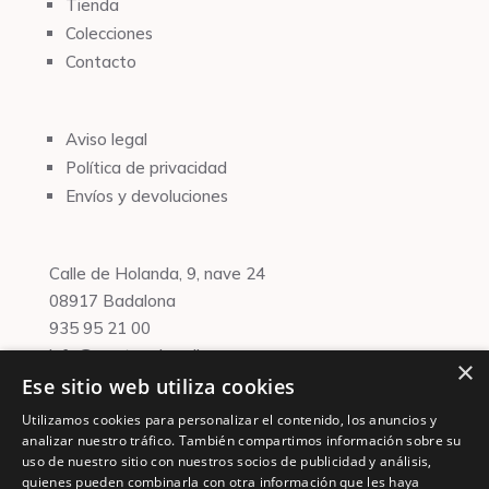
Tienda
Colecciones
Contacto
Aviso legal
Política de privacidad
Envíos y devoluciones
Calle de Holanda, 9, nave 24
08917 Badalona
935 95 21 00
info@martaenbrazil.com
×
Ese sitio web utiliza cookies
Financiado por la Unión Europea –
NextGenerationEU
Utilizamos cookies para personalizar el contenido, los anuncios y
analizar nuestro tráfico. También compartimos información sobre su
uso de nuestro sitio con nuestros socios de publicidad y análisis,
quienes pueden combinarla con otra información que les haya