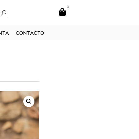
0

NTA
CONTACTO