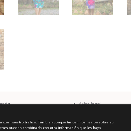
ienda
Aviso legal
lecciones
Política de privacidad
ontacto
Envíos y devoluciones
analizar nuestro tráfico. También compartimos información sobre su
quienes pueden combinarla con otra información que les haya