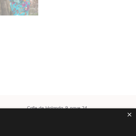
Calle de Holanda, 9, nave 24
×
08917 Badalona
935 95 21 00
info@martaenbrazil.com