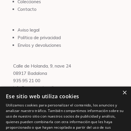
Colecciones
Contacto
Aviso legal
Política de privacidad
Envíos y devoluciones
Calle de Holanda, 9, nave 24
08917 Badalona
935 95 21 00
info@martaenbrazil.com
×
Ese sitio web utiliza cookies
Financiado por la Unión Europea –
NextGenerationEU
Utilizamos cookies para personalizar el contenido, los anuncios y
analizar nuestro tráfico. También compartimos información sobre su
uso de nuestro sitio con nuestros socios de publicidad y análisis,
quienes pueden combinarla con otra información que les haya
proporcionado o que hayan recopilado a partir del uso de sus